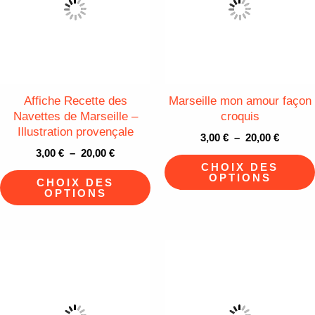
plusieurs
20,00 €
20,00 €
variations.
Les
options
peuvent
être
Affiche Recette des
Marseille mon amour façon
Navettes de Marseille –
croquis
choisies
Illustration provençale
3,00
€
–
20,00
€
sur
3,00
€
–
20,00
€
la
CHOIX DES
OPTIONS
page
CHOIX DES
OPTIONS
du
produit
Plage
Plage
Ce
de
de
produit
prix :
prix :
3,00 €
3,00 €
a
à
à
plusieurs
20,00 €
20,00 €