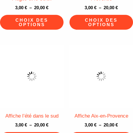
3,00
€
–
20,00
€
3,00
€
–
20,00
€
sur
la
CHOIX DES
CHOIX DES
OPTIONS
OPTIONS
page
du
produit
Plage
Plage
Ce
de
de
produit
prix :
prix :
3,00 €
3,00 €
a
à
à
plusieurs
20,00 €
20,00 €
variations.
Les
options
peuvent
être
Affiche l’été dans le sud
Affiche Aix-en-Provence
choisies
3,00
€
–
20,00
€
3,00
€
–
20,00
€
sur