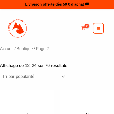
Trié
Aller
par
au
popularité
MAI
MEN
contenu
Accueil
/
Boutique
/ Page 2
Affichage de 13–24 sur 76 résultats
Plage
Plage
Ce
de
de
produit
prix :
prix :
3,00 €
3,00 €
a
à
à