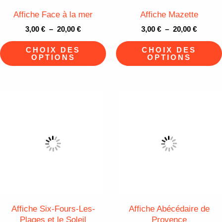
être
Affiche Face à la mer
Affiche Mazette
choisies
3,00
€
–
20,00
€
3,00
€
–
20,00
€
sur
CHOIX DES
CHOIX DES
la
OPTIONS
OPTIONS
page
du
produit
Plage
Plage
Ce
de
de
produit
prix :
prix :
3,00 €
3,00 €
a
à
à
plusieurs
20,00 €
20,00 €
variations.
Les
options
peuvent
être
Affiche Six-Fours-Les-
Affiche Abécédaire de
Plages et le Soleil
Provence
choisies