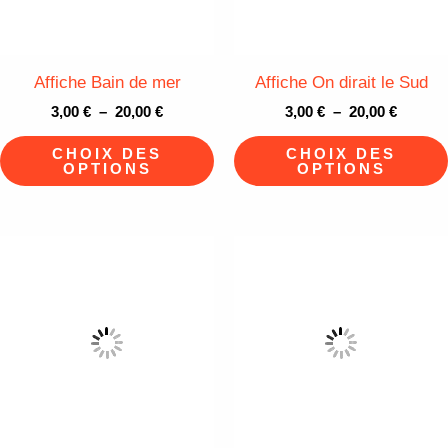
options
peuvent
être
Affiche Bain de mer
Affiche On dirait le Sud
choisies
3,00
€
–
20,00
€
3,00
€
–
20,00
€
sur
CHOIX DES
CHOIX DES
la
OPTIONS
OPTIONS
page
du
produit
Plage
Plage
Ce
de
de
produit
prix :
prix :
3,00 €
3,00 €
a
à
à
plusieurs
20,00 €
20,00 €
variations.
Les
options
peuvent