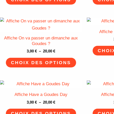
Les
options
peuvent
Plage
Ce
de
être
produit
prix :
Affiche
choisies
3,00 €
a
Affiche On va passer un dimanche aux
à
sur
plusieurs
Goudes ?
20,00 €
la
variations.
CHOI
3,00
€
–
20,00
€
page
Les
CHOIX DES OPTIONS
du
options
produit
peuvent
être
Plage
Ce
choisies
de
produit
sur
prix :
Affiche Have a Goudes Day
Affich
3,00 €
a
la
à
3,00
€
–
20,00
€
plusieurs
page
20,00 €
variations.
CHOIX DES OPTIONS
CHOI
du