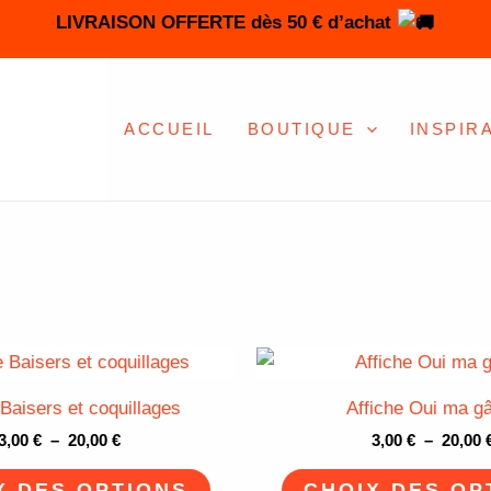
LIVRAISON OFFERTE dès 50 € d’achat
ACCUEIL
BOUTIQUE
INSPIR
Plage
Ce
de
produit
prix :
 Baisers et coquillages
Affiche Oui ma g
3,00 €
a
à
3,00
€
–
20,00
€
3,00
€
–
20,00
plusieurs
20,00 €
variations.
X DES OPTIONS
CHOIX DES OP