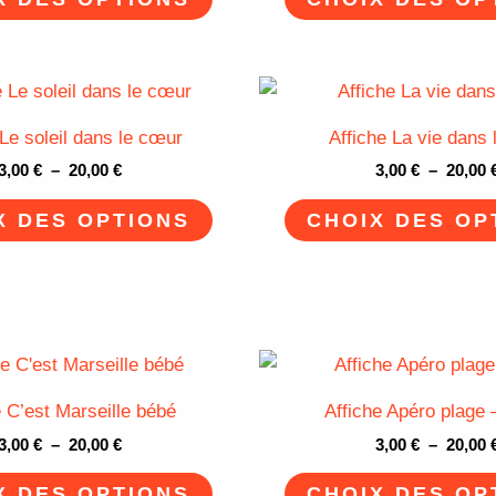
Les
options
peuvent
Plage
Ce
de
être
produit
prix :
 Le soleil dans le cœur
Affiche La vie dans 
choisies
3,00 €
a
à
3,00
€
–
20,00
€
3,00
€
–
20,00
sur
plusieurs
20,00 €
la
variations.
X DES OPTIONS
CHOIX DES OP
page
Les
du
options
produit
peuvent
être
Plage
Ce
choisies
de
produit
sur
prix :
e C’est Marseille bébé
Affiche Apéro plage 
3,00 €
a
la
à
3,00
€
–
20,00
€
3,00
€
–
20,00
plusieurs
page
20,00 €
variations.
X DES OPTIONS
CHOIX DES OP
du