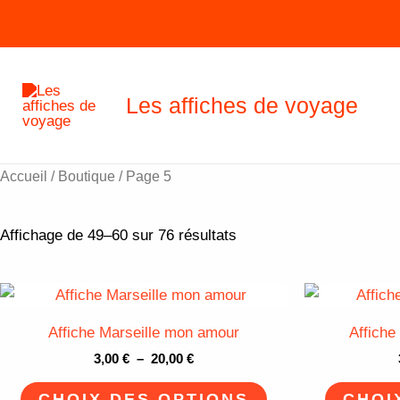
Trié
Aller
par
au
popularité
contenu
Les affiches de voyage
Accueil
/
Boutique
/ Page 5
Affichage de 49–60 sur 76 résultats
Plage
Ce
de
produit
prix :
Affiche Marseille mon amour
Affiche
3,00 €
a
à
3,00
€
–
20,00
€
plusieurs
20,00 €
variations.
CHOIX DES OPTIONS
CHOI