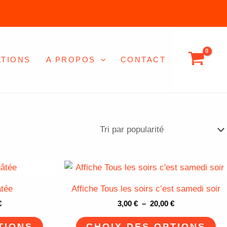
ATIONS
A PROPOS
CONTACT
Plage
Plage
Ce
Ce
de
de
produit
pro
prix :
prix :
âtée
Affiche Tous les soirs c’est samedi soir
3,00 €
3,00 €
a
a
à
à
€
3,00
€
–
20,00
€
plusieurs
plu
20,00 €
20,00 €
variations.
var
TIONS
CHOIX DES OPTIONS