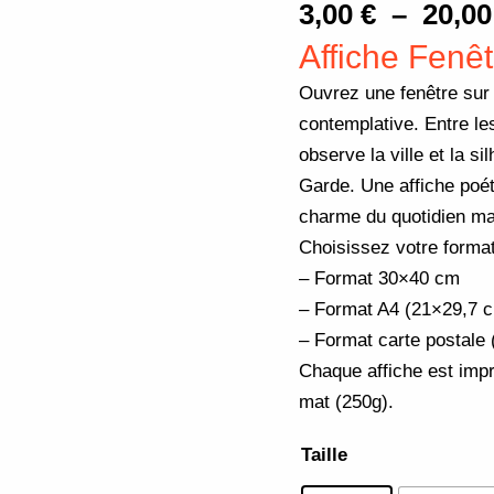
3,00
€
–
20,0
Vue
sur
Affiche Fenêt
Notre-
Ouvrez une fenêtre sur 
Dame
contemplative. Entre le
de
observe la ville et la 
la
Garde. Une affiche poéti
Garde
charme du quotidien mar
Choisissez votre format
– Format 30×40 cm
– Format A4 (21×29,7 
– Format carte postale
Chaque affiche est impr
mat (250g).
Taille