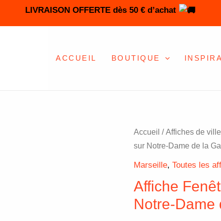
LIVRAISON OFFERTE dès 50 € d’achat
ACCUEIL
BOUTIQUE
INSPIR
quantité
Accueil
/
Affiches de vill
de
sur Notre-Dame de la G
Affiche
Marseille
,
Toutes les af
Fenêtre
Affiche Fenêt
sur
Notre-Dame 
Marseille
–