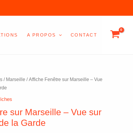
3,00 €
à
20,00 €
ATIONS
A PROPOS
CONTACT
Plage
es
/
Marseille
/ Affiche Fenêtre sur Marseille – Vue
de
arde
prix :
fiches
3,00 €
re sur Marseille – Vue sur
à
20,00 €
de la Garde