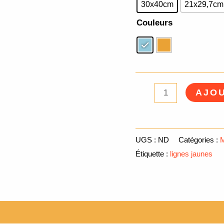
30x40cm
21x29,7cm
Couleurs
AJOU
UGS :
ND
Catégories :
M
Étiquette :
lignes jaunes
Avis (0)