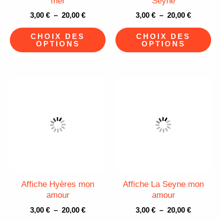
mer
Seyne
choisies
ch
3,00
€
–
20,00
€
3,00
€
–
20,00
€
sur
su
CHOIX DES
CHOIX DES
la
la
OPTIONS
OPTIONS
page
pa
du
du
Plage
Plage
produit
pr
Ce
Ce
de
de
produit
pr
prix :
prix :
3,00 €
3,00 €
a
a
à
à
plusieurs
pl
20,00 €
20,00 €
variations.
va
Les
Le
options
op
peuvent
pe
Affiche Hyères mon
Affiche La Seyne mon
être
êt
amour
amour
choisies
ch
3,00
€
–
20,00
€
3,00
€
–
20,00
€