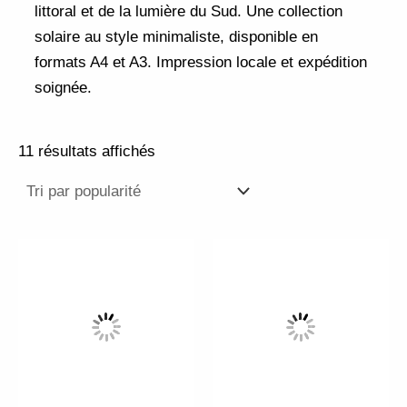
littoral et de la lumière du Sud. Une collection
solaire au style minimaliste, disponible en
formats A4 et A3. Impression locale et expédition
soignée.
11 résultats affichés
Plage
Plage
Ce
Ce
de
de
produit
pr
prix :
prix :
3,00 €
3,00 €
a
a
à
à
plusieurs
pl
20,00 €
20,00 €
variations.
va
Les
Le
options
op