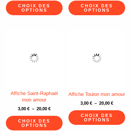
sur
su
CHOIX DES
CHOIX DES
la
la
OPTIONS
OPTIONS
page
pa
du
du
Plage
Plage
produit
pr
Ce
Ce
de
de
produit
pr
prix :
prix :
3,00 €
3,00 €
a
a
à
à
plusieurs
pl
20,00 €
20,00 €
variations.
va
Les
Le
options
op
peuvent
pe
Affiche Saint-Raphaël
Affiche Toulon mon amour
être
êt
mon amour
3,00
€
–
20,00
€
choisies
ch
3,00
€
–
20,00
€
sur
su
CHOIX DES
OPTIONS
CHOIX DES
la
la
OPTIONS