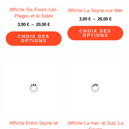
peuvent
pe
Affiche Six-Fours-Les-
Affiche La Seyne-sur-Mer
être
êt
Plages et le Soleil
3,00
€
–
20,00
€
choisies
ch
3,00
€
–
20,00
€
sur
su
CHOIX DES
OPTIONS
CHOIX DES
la
la
OPTIONS
page
pa
du
du
Plage
Plage
produit
pr
Ce
Ce
de
de
produit
pr
prix :
prix :
3,00 €
3,00 €
a
a
à
à
plusieurs
pl
20,00 €
20,00 €
variations.
va
Les
Le
options
op
peuvent
pe
Affiche Entre Seyne et
Affiche La mer, le Sud, La
être
êt