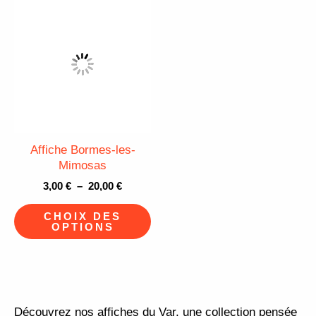
Plage
produit
pr
Ce
de
produit
prix :
3,00 €
a
à
plusieurs
20,00 €
variations.
Les
options
peuvent
Affiche Bormes-les-
être
Mimosas
choisies
3,00
€
–
20,00
€
sur
CHOIX DES
la
OPTIONS
page
du
produit
Découvrez nos affiches du Var, une collection pensée