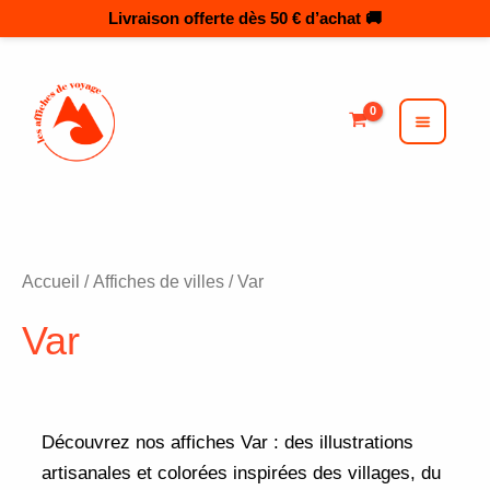
Trié
Aller
par
au
popularité
MAI
MEN
contenu
Accueil
/
Affiches de villes
/ Var
Var
Découvrez nos affiches Var : des illustrations
artisanales et colorées inspirées des villages, du