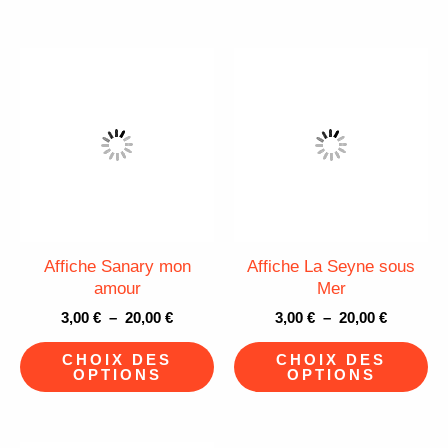
page
pa
du
du
Plage
Plage
produit
pr
Ce
Ce
de
de
produit
pr
prix :
prix :
3,00 €
3,00 €
a
a
à
à
plusieurs
pl
20,00 €
20,00 €
variations.
va
Les
Le
options
op
peuvent
pe
Affiche Sanary mon
Affiche La Seyne sous
être
êt
amour
Mer
choisies
ch
3,00
€
–
20,00
€
3,00
€
–
20,00
€
sur
su
CHOIX DES
CHOIX DES
la
la
OPTIONS
OPTIONS
page
pa
du
du