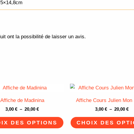
,5×14,8cm
t ont la possibilité de laisser un avis.
Plage
Pl
Ce
de
de
produit
prix :
pri
Affiche de Madinina
Affiche Cours Julien Mon
3,00 €
3,
a
à
à
3,00
€
–
20,00
€
3,00
€
–
20,00
€
plusieurs
20,00 €
20
variations.
IX DES OPTIONS
CHOIX DES OPT
Les