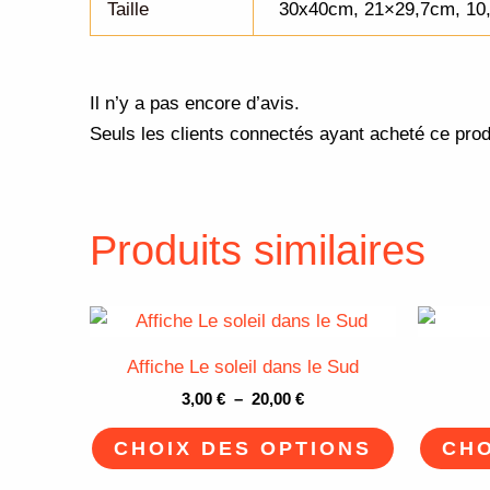
Taille
30x40cm, 21×29,7cm, 10
Il n’y a pas encore d’avis.
Seuls les clients connectés ayant acheté ce produi
Produits similaires
Plage
Ce
de
produit
prix :
Affiche Le soleil dans le Sud
3,00 €
a
à
3,00
€
–
20,00
€
plusieurs
20,00 €
variations.
CHOIX DES OPTIONS
CHO
Les