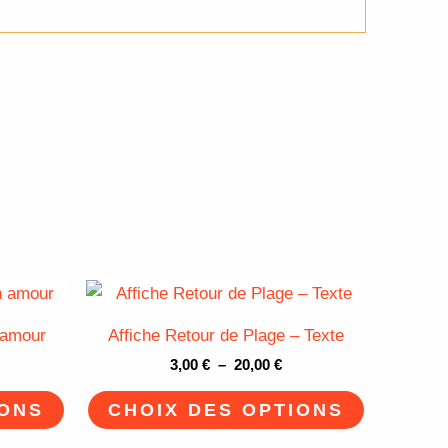
age
Plage
Ce
Ce
de
produit
produit
x :
prix :
 amour
Affiche Retour de Plage – Texte
00 €
3,00 €
a
a
à
3,00
€
–
20,00
€
plusieurs
plusieurs
,00 €
20,00 €
variations.
variations.
IONS
CHOIX DES OPTIONS
Les
Les