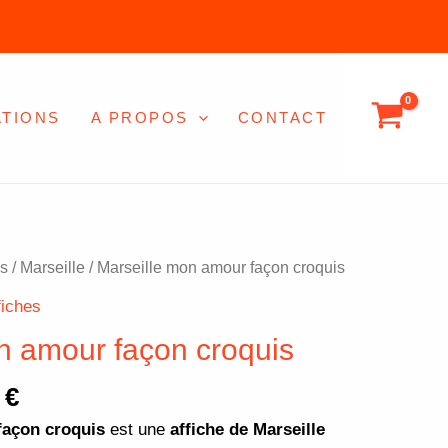
3,00 €
à
20,00 €
ATIONS
A PROPOS
CONTACT
Plage
es
/
Marseille
/ Marseille mon amour façon croquis
de
fiches
prix :
n amour façon croquis
3,00 €
à
0
€
20,00 €
façon croquis
est une
affiche de Marseille