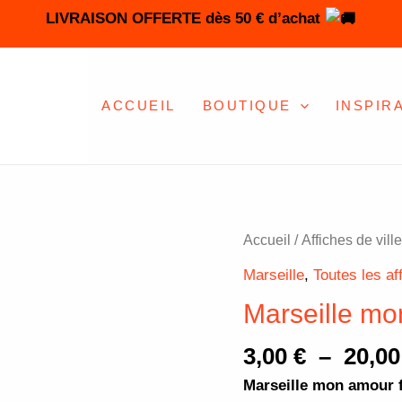
LIVRAISON OFFERTE dès 50 € d’achat
ACCUEIL
BOUTIQUE
INSPIR
quantité
Accueil
/
Affiches de vill
de
Marseille
,
Toutes les af
Marseille
Marseille mo
mon
amour
3,00
€
–
20,0
façon
Marseille mon amour 
croquis