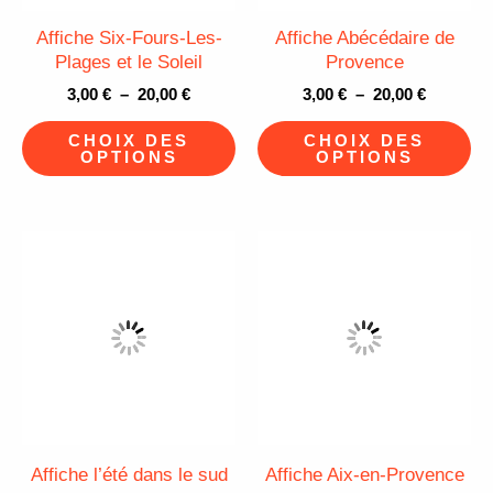
peuvent
pe
Affiche Six-Fours-Les-
Affiche Abécédaire de
être
êt
Plages et le Soleil
Provence
choisies
ch
3,00
€
–
20,00
€
3,00
€
–
20,00
€
sur
su
CHOIX DES
CHOIX DES
la
la
OPTIONS
OPTIONS
page
pa
du
du
Plage
Plage
produit
pr
Ce
Ce
de
de
produit
pr
prix :
prix :
3,00 €
3,00 €
a
a
à
à
plusieurs
pl
20,00 €
20,00 €
variations.
va
Les
Le
options
op
peuvent
pe
Affiche l’été dans le sud
Affiche Aix-en-Provence
être
êt