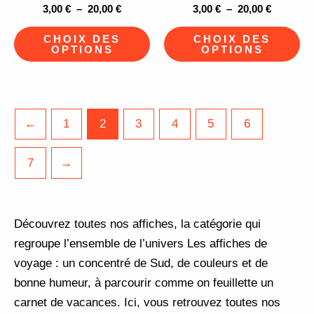
3,00
€
–
20,00
€
3,00
€
–
20,00
€
choisies
ch
sur
su
CHOIX DES
CHOIX DES
OPTIONS
OPTIONS
la
la
page
pa
du
du
produit
pr
←
1
2
3
4
5
6
7
→
Découvrez toutes nos affiches, la catégorie qui
regroupe l’ensemble de l’univers Les affiches de
voyage : un concentré de Sud, de couleurs et de
bonne humeur, à parcourir comme on feuillette un
carnet de vacances. Ici, vous retrouvez toutes nos