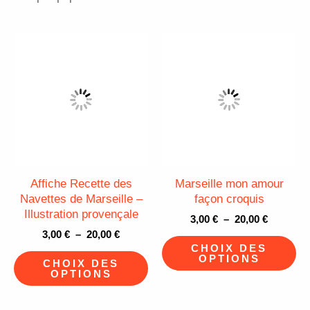
Plage
Plage
Ce
Ce
de
de
produit
pr
prix :
prix :
3,00 €
3,00 €
a
a
à
à
plusieurs
pl
20,00 €
20,00 €
variations.
va
Les
Le
options
op
peuvent
pe
Affiche Recette des
Marseille mon amour
être
êt
Navettes de Marseille –
façon croquis
Illustration provençale
choisies
ch
3,00
€
–
20,00
€
sur
su
3,00
€
–
20,00
€
CHOIX DES
la
la
OPTIONS
CHOIX DES
page
pa
OPTIONS
du
du