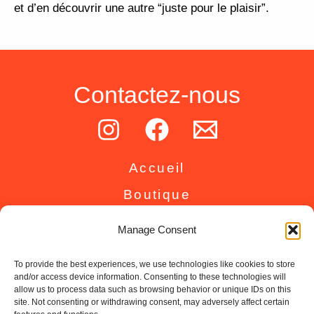
et d’en découvrir une autre “juste pour le plaisir”.
Contactez-nous
Accueil
Boutique
Inspirations
Manage Consent
A propos
To provide the best experiences, we use technologies like cookies to store
Contact
and/or access device information. Consenting to these technologies will
allow us to process data such as browsing behavior or unique IDs on this
FAQ
site. Not consenting or withdrawing consent, may adversely affect certain