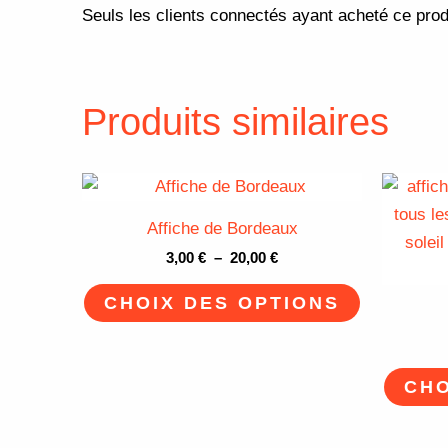
Seuls les clients connectés ayant acheté ce produi
Produits similaires
Plage
Ce
de
produit
prix :
Affiche de Bordeaux
3,00 €
a
à
3,00
€
–
20,00
€
plusieurs
20,00 €
variations.
CHOIX DES OPTIONS
Les
options
peuvent
CHO
être
choisies