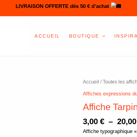
LIVRAISON OFFERTE dès 50 € d’achat
ACCUEIL
BOUTIQUE
INSPIR
quantité
Accueil
/
Toutes les affic
de
Affiches expressions d
Affiche
Affiche Tarpi
Tarpin
d'amour
3,00
€
–
20,0
Affiche typographique «