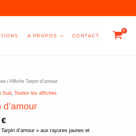
3,00 €
à
20,00 €
ATIONS
A PROPOS
CONTACT
Plage
hes
/ Affiche Tarpin d’amour
de
u Sud
,
Toutes les affiches
prix :
n d’amour
3,00 €
à
0
€
20,00 €
 Tarpin d’amour » aux rayures jaunes et