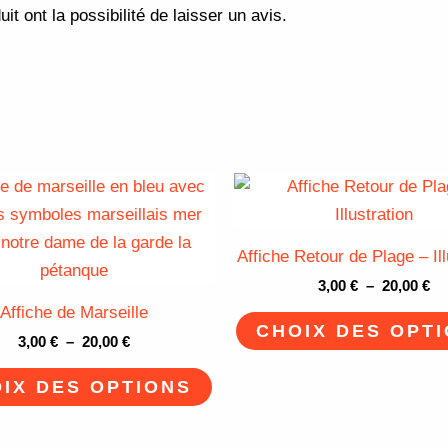
t ont la possibilité de laisser un avis.
Plage
Pl
Ce
de
de
produit
prix :
pri
3,00 €
3,
a
Affiche Retour de Plage – Ill
à
à
plusieurs
20,00 €
20
3,00
€
–
20,00
€
variations.
Affiche de Marseille
Les
CHOIX DES OPT
3,00
€
–
20,00
€
options
peuvent
IX DES OPTIONS
être
choisies