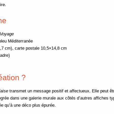
ire.
he
 Voyage
 bleu Méditerranée
,7 cm), carte postale 10,5×14,8 cm
cadre)
éation ?
laise
transmet un message positif et affectueux. Elle peut ê
tégrée dans une galerie murale aux côtés d’autres affiches t
ée qu’à une déco plus épurée.