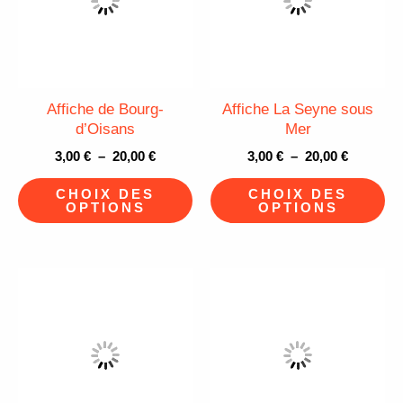
plusieurs
pl
20,00 €
20,00 €
variations.
va
Les
Le
options
op
peuvent
pe
Affiche de Bourg-
Affiche La Seyne sous
être
êt
d’Oisans
Mer
choisies
ch
3,00
€
–
20,00
€
3,00
€
–
20,00
€
sur
su
CHOIX DES
CHOIX DES
la
la
OPTIONS
OPTIONS
page
pa
du
du
Plage
Plage
produit
pr
Ce
Ce
de
de
produit
pr
prix :
prix :
3,00 €
3,00 €
a
a
à
à
plusieurs
pl
20,00 €
20,00 €
variations.
va