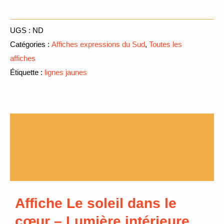
UGS :
ND
Catégories :
Affiches expressions du Sud
,
Toutes les
affiches
Étiquette :
lignes jaunes
Description
Informations complémentaires
Avis (0)
Affiche Le soleil dans le
cœur – Lumière intérieure,