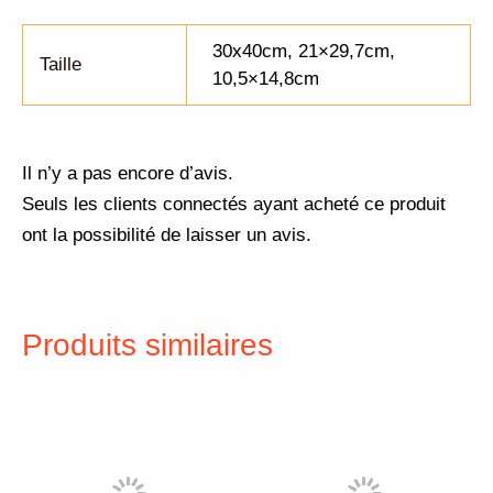
30x40cm, 21×29,7cm,
Taille
10,5×14,8cm
Il n’y a pas encore d’avis.
Seuls les clients connectés ayant acheté ce produit
ont la possibilité de laisser un avis.
Produits similaires
Plage
Plage
Ce
Ce
de
de
produit
pr
prix :
prix :
3,00 €
3,00 €
a
a
à
à