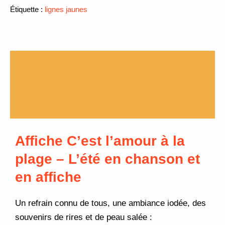
Étiquette :
lignes jaunes
Description
Informations complémentaires
Avis (0)
Affiche C’est l’amour à la
plage – L’été en chanson et
en affiche
Un refrain connu de tous, une ambiance iodée, des
souvenirs de rires et de peau salée :