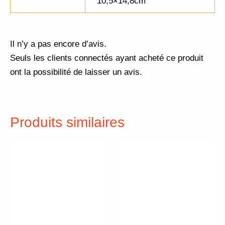
10,5×14,8cm
Il n’y a pas encore d’avis.
Seuls les clients connectés ayant acheté ce produit
ont la possibilité de laisser un avis.
Produits similaires
Plage
Plage
Ce
Ce
de
de
produit
pr
prix :
prix :
3,00 €
3,00 €
a
a
à
à
plusieurs
pl
20,00 €
20,00 €
variations.
va
Les
Le